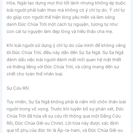
Hóa. Ngài tạo dựng mọi thứ tốt lành nhưng không ép buộc
loài người phải tuân theo mà không có ý chí tự do. Ý chí tự
do giúp con người thể hiện lòng yêu mến và làm sáng
danh Đức Chúa Trời một cách tự nguyện, tương tự như
con cái tự nguyện làm đẹp lòng và hiếu thảo cha mẹ.
Khi loài người sử dụng ý chí tự do của mình để không vâng
lời Đức Chúa Trời, điều này dẫn đến Sự Sa Ngã. Sự Sa Ngã
đánh dấu việc loài người đánh mất mối quan hệ mật thiết
và thiêng liêng với Đức Chúa Trời, và cũng mang đến sự
chết cho toàn thể nhân loại.
Sự Cứu Rỗi
Tuy nhiên, Sự Sa Ngã không phải là nấm mồ chôn thân loài
người trong vô vọng. Trước khi tuyên bố sự phán xét, Đức
Chúa Trời đã hứa về sự cứu rỗi thông qua một Đấng Cứu
Rỗi, Đức Chúa Giê-su Christ. Lời hứa này được xác định
qua tổ phụ của đức tin là Áp-ra-ham, và Đức Chúa Giê-su